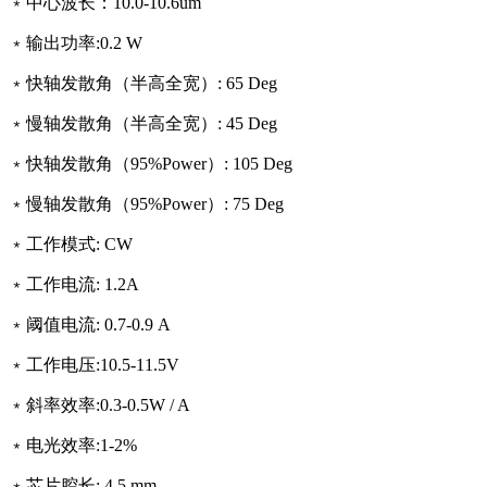
﹡
中心波长
：
10.0-10.6
um
﹡
输出功率
:0.2
W
﹡
快轴发散角（半高全宽）
:
6
5
Deg
﹡
慢轴发散角（半高全宽）
:
45
Deg
﹡
快轴发散角（
95%Power
）
:
10
5
Deg
﹡
慢轴发散角（
95%Power
）
:
75
Deg
﹡
工作模式
:
CW
﹡
工作电流
:
1
.2
A
﹡
阈值电流
:
0.
7-0.9
A
﹡
工作电压
:10.5-11.5
V
﹡
斜率效率
:0.3-0.5
W / A
﹡
电光效率
:1-2
%
﹡
芯片腔长
:
4.5
mm