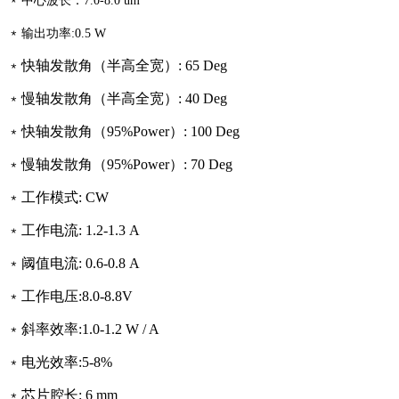
中心波长
：
7.0-8.0
um
﹡
输出功率
:0.5
W
﹡
快轴发散角（半高全宽）
:
6
5
Deg
﹡
慢轴发散角（半高全宽）
:
40
Deg
﹡
快轴发散角（
95%Power
）
:
100 Deg
﹡
慢轴发散角（
95%Power
）
:
70
Deg
﹡
工作模式
:
CW
﹡
工作电流
:
1.2
-1.3
A
﹡
阈值电流
:
0.
6-0.8
A
﹡
工作电压
:8.0-8.8
V
﹡
斜率效率
:1.0-1.2
W / A
﹡
电光效率
:5-8
%
﹡
芯片腔长
:
6
mm